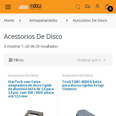
0
Home
Armazenamento
Acessorios De Disco
Acessorios De Disco
A mostrar 1–20 de 20 resultados
Filtros
Ordenar por novidade
Acessorios De Disco
Acessorios De Disco
StarTech.com Caixa
TooQ TQBC-M201G bolsa
adaptadora de disco rígido
para discos rígidos Estojo
de alumínio SATA de 2,5 para
Cinzento
3,5 pol. com SSD / HDD altura
até 12,5 mm