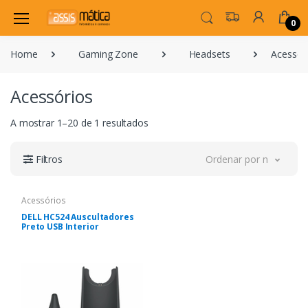
0
Home
Gaming Zone
Headsets
Acessór
Acessórios
A mostrar 1–20 de 1 resultados
Filtros
Ordenar por novidade
Acessórios
DELL HC524 Auscultadores
Preto USB Interior