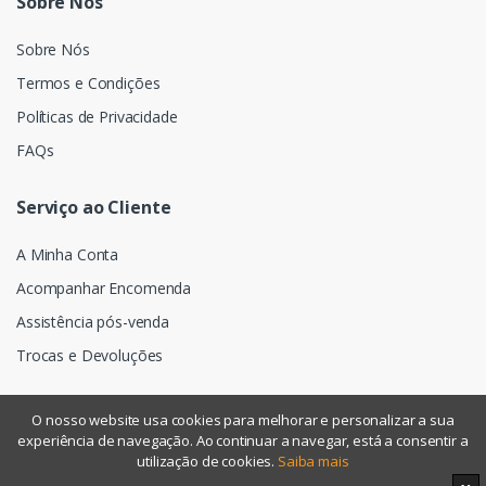
Sobre Nós
Sobre Nós
Termos e Condições
Políticas de Privacidade
FAQs
Serviço ao Cliente
A Minha Conta
Acompanhar Encomenda
Assistência pós-venda
Trocas e Devoluções
O nosso website usa cookies para melhorar e personalizar a sua
experiência de navegação. Ao continuar a navegar, está a consentir a
©
Assismática
- Todos os direitos reservados
utilização de cookies.
Saiba mais