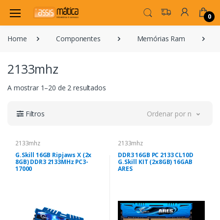
0
Home
Componentes
Memórias Ram
2133mhz
A mostrar 1–20 de 2 resultados
Filtros
Ordenar por novidade
2133mhz
2133mhz
G.Skill 16GB Ripjaws X (2x
DDR3 16GB PC 2133 CL10D
8GB) DDR3 2133MHz PC3-
G.Skill KIT (2x8GB) 16GAB
17000
ARES