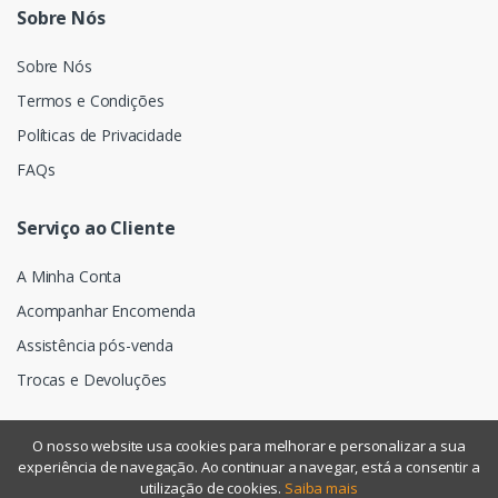
Sobre Nós
Sobre Nós
Termos e Condições
Políticas de Privacidade
FAQs
Serviço ao Cliente
A Minha Conta
Acompanhar Encomenda
Assistência pós-venda
Trocas e Devoluções
O nosso website usa cookies para melhorar e personalizar a sua
experiência de navegação. Ao continuar a navegar, está a consentir a
©
Assismática
- Todos os direitos reservados
utilização de cookies.
Saiba mais