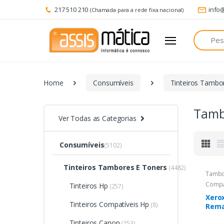
217 510 210
info
(Chamada para a rede fixa nacional)
Pesquisa
Home
Consumíveis
Tinteiros Tambo
Tamb
Ver Todas as Categorias
Consumíveis
(5102)
Tinteiros Tambores E Toners
(4482)
Tambo
Compa
Tinteiros Hp
(257)
Xero
Tinteiros Compatíveis Hp
(8)
Rema
DR-2
Tinteiros Canon
(253)