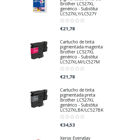
Brother LC527XL
genérico - Substitui
LC527XLY/LC527Y
€21,78
Cartucho de tinta
pigmentada magenta
Brother LC527XL
genérico - Substitui
LC527XLM/LC527M
€21,78
Cartucho de tinta
pigmentada preta
Brother LC527XL
genérico - Substitui
LC527XLBK/LC527BK
€34,53
Xerox Everyday