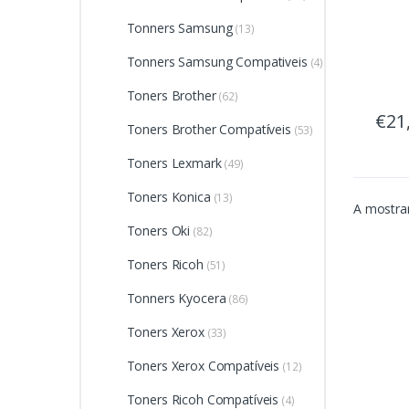
Tonners Samsung
(13)
Tonners Samsung Compativeis
(4)
Toners Brother
(62)
€21
Toners Brother Compatíveis
(53)
Toners Lexmark
(49)
Toners Konica
(13)
A mostrar
Toners Oki
(82)
Toners Ricoh
(51)
Tonners Kyocera
(86)
Toners Xerox
(33)
Toners Xerox Compatíveis
(12)
Toners Ricoh Compatíveis
(4)