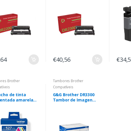
genéric
LC527X
,64
€40,56
€34,
res Brother
Tambores Brother
tíveis
Compatíveis
cho de tinta
G&G Brother DR3300
entada amarela
Tambor de Imagen
her LC527XL
Generico (Drum)
ico - Substitui
7XLY/LC527Y