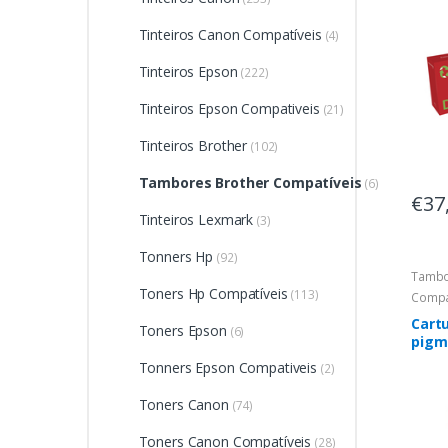
Tinteiros Canon Compatíveis
(4)
Tinteiros Epson
(222)
Tinteiros Epson Compativeis
(21)
Tinteiros Brother
(102)
Tambores Brother Compatíveis
(6)
€37
Tinteiros Lexmark
(3)
Tonners Hp
(92)
Tambo
Toners Hp Compatíveis
(113)
Compa
Cartu
Toners Epson
(6)
pigm
Brot
Tonners Epson Compativeis
(2)
genér
LC52
Toners Canon
(74)
Toners Canon Compatíveis
(28)