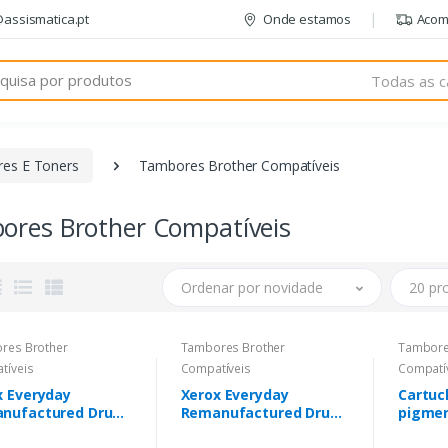
@assismatica.pt
Onde estamos
Acom
Todas as c
res E Toners
Tambores Brother Compatíveis
ores Brother Compatíveis
Ordenar por novidade
20 pr
res Brother
Tambores Brother
Tambore
tíveis
Compatíveis
Compatí
x Everyday
Xerox Everyday
Cartuc
nufactured Drum
Remanufactured Drum
pigmen
200
Brother DR-2300
Brothe