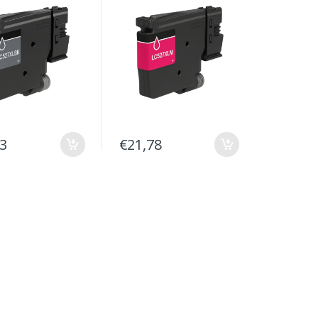
o - Substitui
genérico - Substitui
LBK/LC527BK
LC527XLM/LC527M
53
€21,78