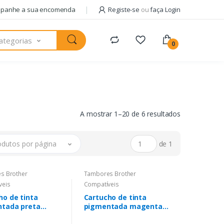
panhe a sua encomenda
Registe-se
ou
faça Login
ategorias
0
A mostrar 1–20 de 6 resultados
odutos por página
de 1
s Brother
Tambores Brother
veis
Compatíveis
ho de tinta
Cartucho de tinta
tada preta
pigmentada magenta
r LC527XL
Brother LC527XL