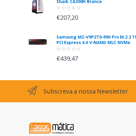
Shark CA300H Branca
€207,20
Samsung MZ-V9P2T0-990 Pro M.2 2 T
PCI Express 4.0 V-NAND MLC NVMe
€439,47
Subscreva a nossa Newsletter