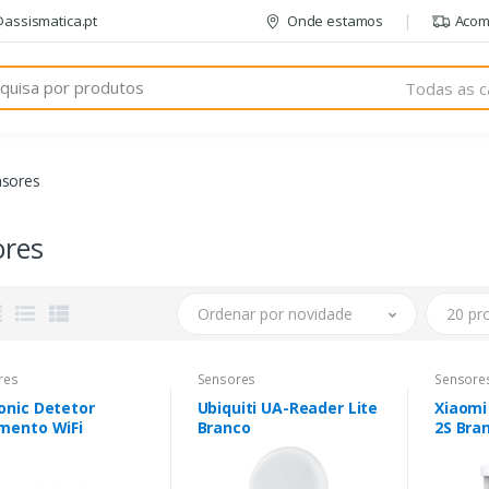
@assismatica.pt
Onde estamos
Acom
Todas as c
nsores
ores
Ordenar por novidade
20 pr
res
Sensores
Sensore
onic Detetor
Ubiquiti UA-Reader Lite
Xiaomi
mento WiFi
Branco
2S Bra
prese