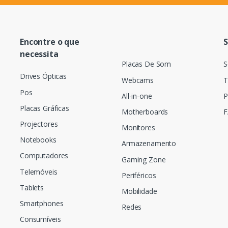
Encontre o que
S
necessita
Placas De Som
S
Drives Ópticas
Webcams
T
Pos
All-in-one
P
Placas Gráficas
Motherboards
F
Projectores
Monitores
Notebooks
Armazenamento
Computadores
Gaming Zone
Telemóveis
Periféricos
Tablets
Mobilidade
Smartphones
Redes
Consumíveis