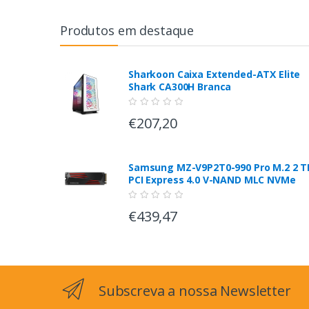
Produtos em destaque
Sharkoon Caixa Extended-ATX Elite
Shark CA300H Branca
€207,20
Samsung MZ-V9P2T0-990 Pro M.2 2 T
PCI Express 4.0 V-NAND MLC NVMe
€439,47
Subscreva a nossa Newsletter