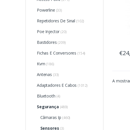
Powerline
(33)
Repetidores De Sinal
(102)
Poe Injector
(20)
Bastidores
(209)
€24
Fichas E Conversores
(154)
Kvm
(186)
Antenas
(33)
A mostrar
Adaptadores E Cabos
(1012)
Bluetooth
(4)
Segurança
(489)
Câmaras Ip
(460)
Sensores
(3)