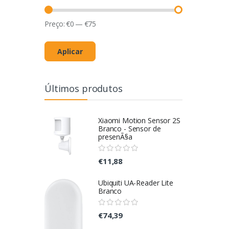
Preço:
€
0
—
€
75
Aplicar
Últimos produtos
Xiaomi Motion Sensor 2S
Branco - Sensor de
presenÃ§a
€11,88
Ubiquiti UA-Reader Lite
Branco
€74,39