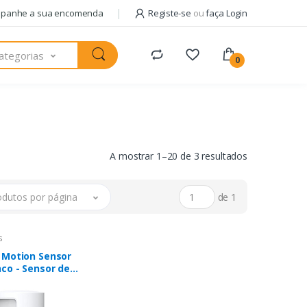
panhe a sua encomenda
Registe-se
ou
faça Login
ategorias
0
A mostrar 1–20 de 3 resultados
odutos por página
de 1
s
 Motion Sensor
nco - Sensor de
nÃ§a