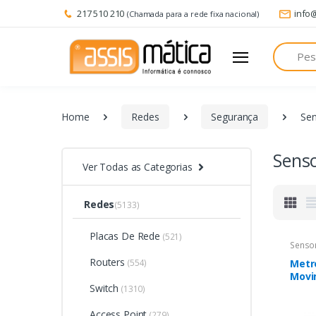
217 510 210
info
(Chamada para a rede fixa nacional)
Pesquisa
Home
Redes
Segurança
Se
Sens
Ver Todas as Categorias
Redes
(5133)
Placas De Rede
(521)
Senso
Routers
(554)
Metr
Movi
Switch
(1310)
Access Point
(279)