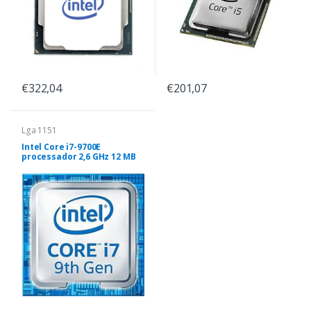
€322,04
€201,07
Lga 1151
Intel Core i7-9700E
processador 2,6 GHz 12 MB