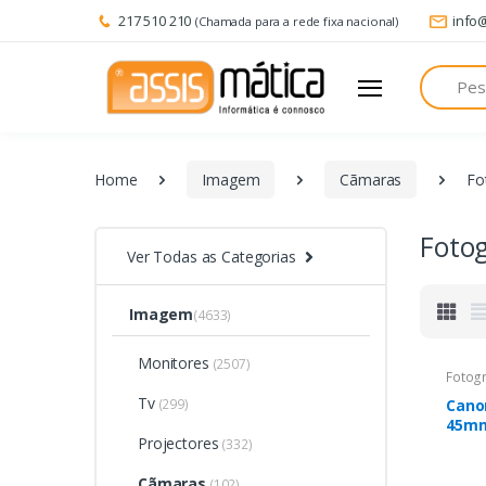
217 510 210
info
(Chamada para a rede fixa nacional)
Pesquisa
Home
Imagem
Cãmaras
Fo
Fotog
Ver Todas as Categorias
Imagem
(4633)
Monitores
(2507)
Fotogr
Tv
(299)
Canon
45mm 
Projectores
210m
(332)
Cãmaras
(102)