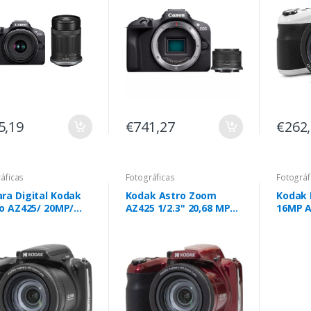
5,19
€741,27
€262
áficas
Fotográficas
Fotográf
ra Digital Kodak
Kodak Astro Zoom
Kodak 
ro AZ425/ 20MP/
AZ425 1/2.3" 20,68 MP
16MP 
 Óptico 42x/
BSI CMOS 5184 x 3888
a
pixels Preto, Vermelho