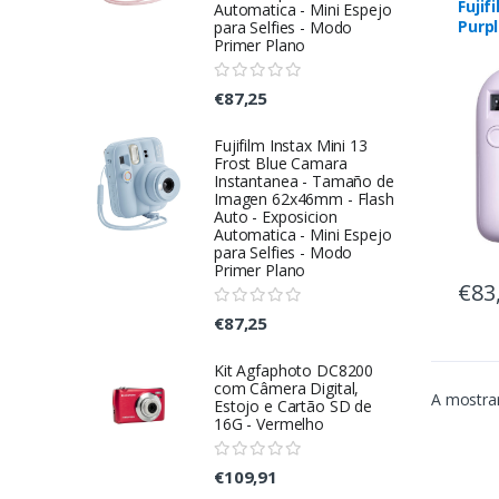
Fujif
Automatica - Mini Espejo
Purp
para Selfies - Modo
Primer Plano
€87,25
Fujifilm Instax Mini 13
Frost Blue Camara
Instantanea - Tamaño de
Imagen 62x46mm - Flash
Auto - Exposicion
Automatica - Mini Espejo
para Selfies - Modo
Primer Plano
€83
€87,25
Kit Agfaphoto DC8200
com Câmera Digital,
A mostrar
Estojo e Cartão SD de
16G - Vermelho
€109,91