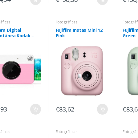
áficas
Fotográficas
Fotográf
ra Digital
Fujifilm Instax Mini 12
Fujifil
antánea Kodak
Pink
Green
tomatic/ 5MP/
ño Foto 2"x3"/
,93
€83,62
€83,
áficas
Fotográficas
Fotográf