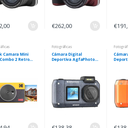
2,00
€262,00
€191
áficas
Fotográficas
Fotográf
k Camara Mini
Cámara Digital
Cámara
 Combo 2 Retro
Deportiva AgfaPhoto
Deport
R Yellow
Realishot WP9500/
Realis
24MP/ Negra
24MP/ 
4,94
€138,38
€138