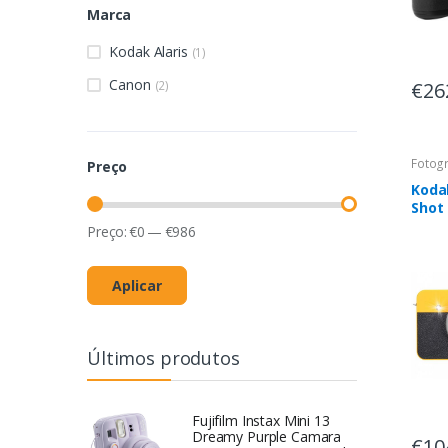
Marca
Kodak Alaris
(1)
Canon
€26
(2)
Fotogr
Preço
Koda
Shot
C210
Preço:
€
0
—
€
986
Aplicar
Últimos produtos
Fujifilm Instax Mini 13
Dreamy Purple Camara
€10