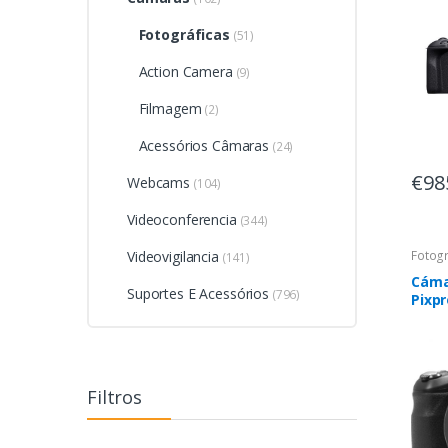
Fotográficas
(51)
Action Camera
(9)
Filmagem
(2)
Acessórios Câmaras
(24)
€98
Webcams
(104)
Videoconferencia
(344)
Videovigilancia
Fotogr
(141)
Cáma
Suportes E Acessórios
(796)
Pixp
Zoom
Negr
Filtros