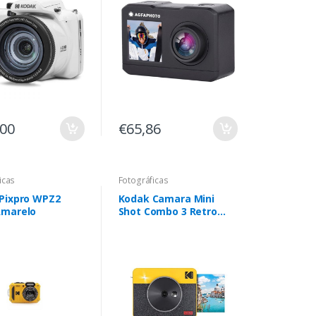
,00
€65,86
icas
Fotográficas
Pixpro WPZ2
Kodak Camara Mini
Amarelo
Shot Combo 3 Retro
C300R Yellow