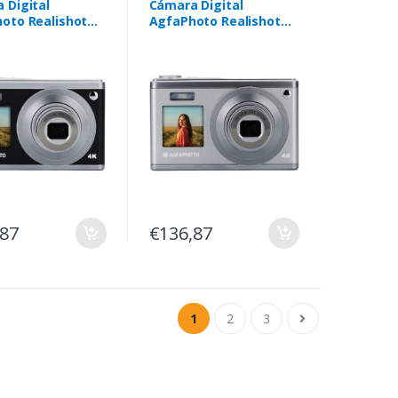
 Digital
Cámara Digital
oto Realishot
AgfaPhoto Realishot
 24MP preta
DC9200 24MP prateada
,87
€136,87
1
2
3