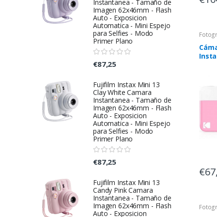
Instantanea - Tamaño de
Imagen 62x46mm - Flash
Auto - Exposicion
Automatica - Mini Espejo
para Selfies - Modo
Fotogr
Primer Plano
Cáma
Inst
€87,25
Prin
Tama
Rosa
Fujifilm Instax Mini 13
Clay White Camara
Instantanea - Tamaño de
Imagen 62x46mm - Flash
Auto - Exposicion
Automatica - Mini Espejo
para Selfies - Modo
Primer Plano
€87,25
€67
Fujifilm Instax Mini 13
Candy Pink Camara
Instantanea - Tamaño de
Imagen 62x46mm - Flash
Fotogr
Auto - Exposicion