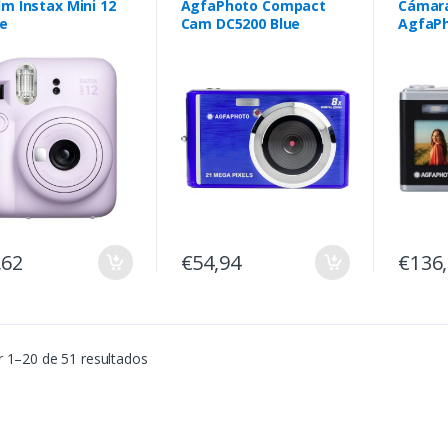
ilm Instax Mini 12
AgfaPhoto Compact
Cámara
le
Cam DC5200 Blue
AgfaPh
DC9200
,62
€54,94
€136
 1–20 de 51 resultados