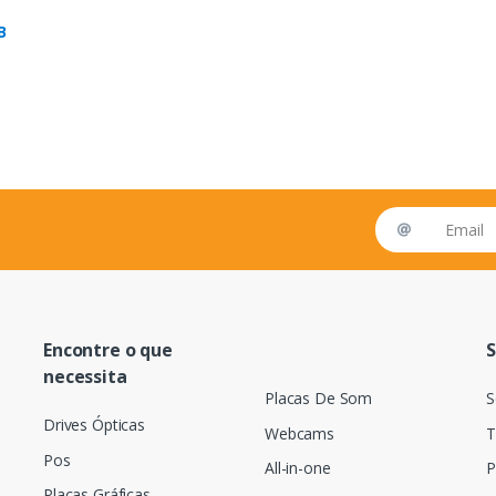
B
Email address
Encontre o que
S
necessita
Placas De Som
S
Drives Ópticas
Webcams
T
Pos
All-in-one
P
Placas Gráficas