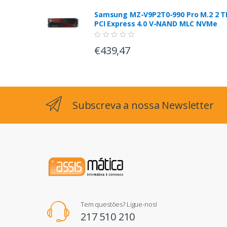
Samsung MZ-V9P2T0-990 Pro M.2 2 T
PCI Express 4.0 V-NAND MLC NVMe
€439,47
Subscreva a nossa Newsletter
Tem questões? Ligue-nos!
217 510 210