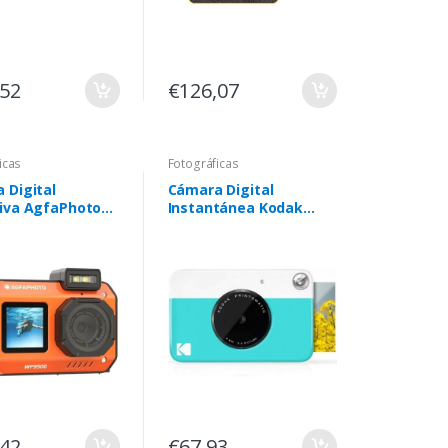
,52
€126,07
icas
Fotográficas
 Digital
Cámara Digital
iva AgfaPhoto
Instantánea Kodak
hot WP9500/
Printomatic/ 5MP/
Naranja
Tamaño Foto 2"x3"/
Azul
,42
€67,93