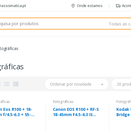
@assismatica.pt
Onde estamos
Acom
Todas as c
tográficas
ráficas
Ordenar por novidade
20 prod
áficas
Fotográficas
Fotográf
 Eos R100 + 18-
Canon EOS R100 + RF-S
Kodak 
f/4.5-6.3 + 55-
18-45mm F4.5-6.3 IS
Bridge
m f/5-7.1
STM Kit MILC 24,1 MP
CMOS 6000 x 4000 pixels
Preto