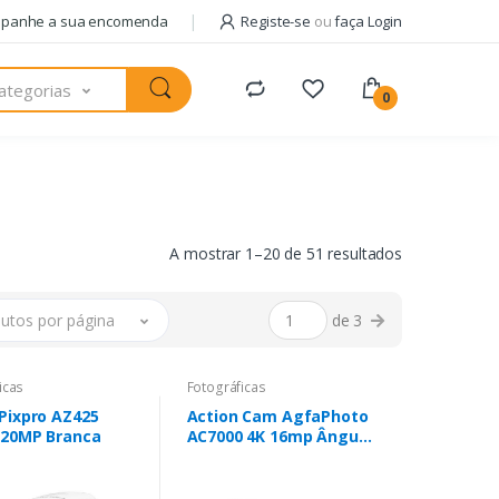
panhe a sua encomenda
Registe-se
ou
faça Login
ategorias
0
A mostrar 1–20 de 51 resultados
utos por página
de 3
icas
Fotográficas
Pixpro AZ425
Action Cam AgfaPhoto
 20MP Branca
AC7000 4K 16mp Ângulo
D