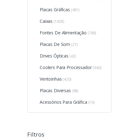
Placas Gráficas
(491)
Caixas
(1603)
Fontes De Alimentação
(789)
Placas De Som
(27)
Drives Ópticas
(42)
Coolers Para Processador
(940)
Ventoinhas
(420)
Placas Diversas
(98)
Acessórios Para Gráfica
(19)
Filtros