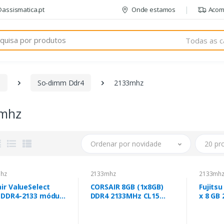
@assismatica.pt
Onde estamos
Acom
Todas as c
m
So-dimm Ddr4
2133mhz
mhz
Ordenar por novidade
20 pr
hz
2133mhz
2133mh
ir ValueSelect
CORSAIR 8GB (1x8GB)
Fujitsu
 DDR4-2133 módulo
DDR4 2133MHz CL15
x 8 GB
emória 2 x 8 GB
DIMM
 MHz