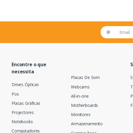
Email address
Encontre o que
S
necessita
Placas De Som
S
Drives Ópticas
Webcams
T
Pos
All-in-one
P
Placas Gráficas
Motherboards
F
Projectores
Monitores
Notebooks
Armazenamento
Computadores