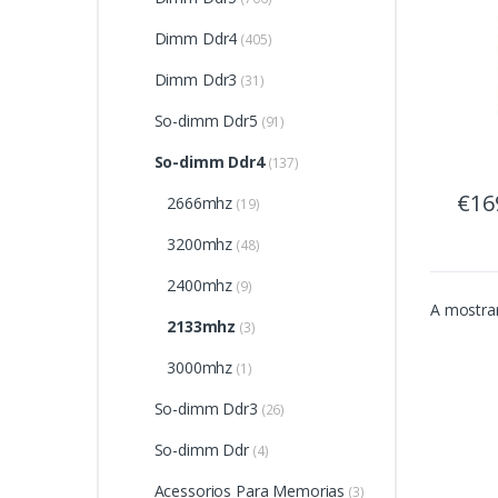
Dimm Ddr4
(405)
Dimm Ddr3
(31)
So-dimm Ddr5
(91)
So-dimm Ddr4
(137)
€16
2666mhz
(19)
3200mhz
(48)
2400mhz
(9)
A mostrar
2133mhz
(3)
3000mhz
(1)
So-dimm Ddr3
(26)
So-dimm Ddr
(4)
Acessorios Para Memorias
(3)