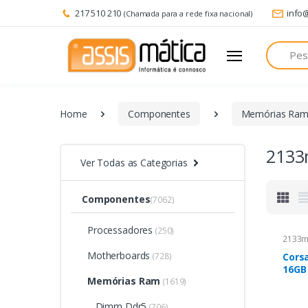
217 510 210
info
(Chamada para a rede fixa nacional)
Pesquisa
Home
Componentes
Memórias Ra
2133
Ver Todas as Categorias
Componentes
(7062)
Processadores
(250)
2133m
Motherboards
(728)
Corsa
16GB
Memórias Ram
de m
(1619)
2133
Dimm Ddr5
(706)