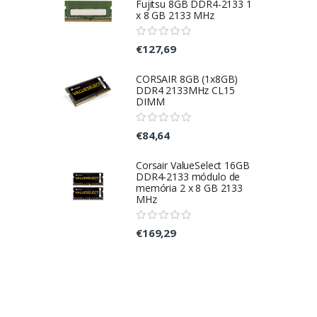
Fujitsu 8GB DDR4-2133 1
x 8 GB 2133 MHz
€127,69
CORSAIR 8GB (1x8GB)
DDR4 2133MHz CL15
DIMM
€84,64
Corsair ValueSelect 16GB
DDR4-2133 módulo de
memória 2 x 8 GB 2133
MHz
€169,29