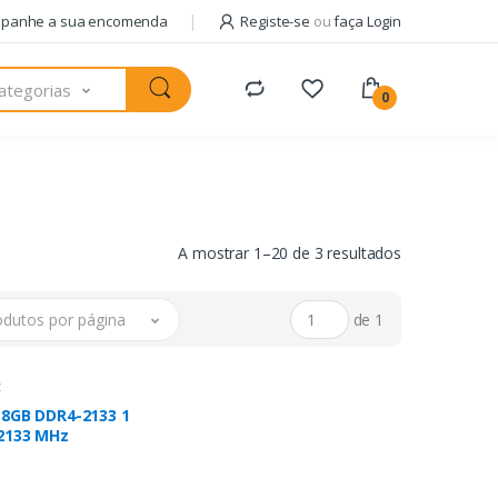
panhe a sua encomenda
Registe-se
ou
faça Login
ategorias
0
A mostrar 1–20 de 3 resultados
odutos por página
de 1
z
 8GB DDR4-2133 1
 2133 MHz