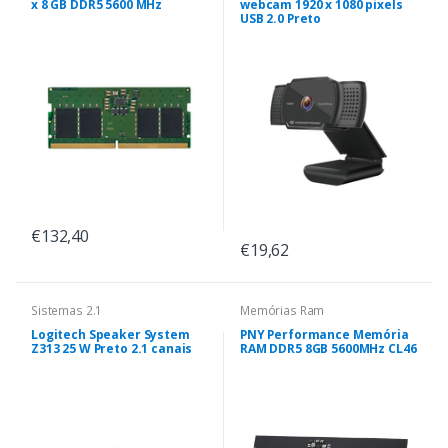
x 8 GB DDR5 5600 MHz
webcam 1920 x 1080 pixels
USB 2.0 Preto
€132,40
€19,62
Sistemas 2.1
Memórias Ram
Logitech Speaker System
PNY Performance Memória
Z313 25 W Preto 2.1 canais
RAM DDR5 8GB 5600MHz CL46