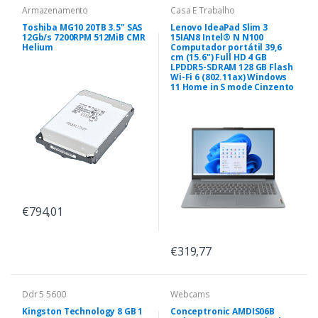
Armazenamento
Casa E Trabalho
Toshiba MG10 20TB 3.5" SAS
Lenovo IdeaPad Slim 3
12Gb/s 7200RPM 512MiB CMR
15IAN8 Intel® N N100
Helium
Computador portátil 39,6
cm (15.6") Full HD 4 GB
LPDDR5-SDRAM 128 GB Flash
Wi-Fi 6 (802.11ax) Windows
11 Home in S mode Cinzento
€794,01
€319,77
Ddr 5 5600
Webcams
Kingston Technology 8 GB 1
Conceptronic AMDIS06B