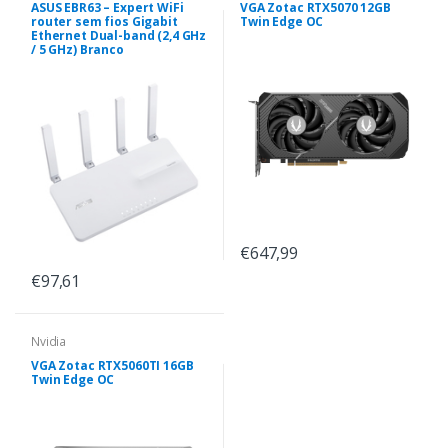
ASUS EBR63 – Expert WiFi
VGA Zotac RTX5070 12GB
router sem fios Gigabit
Twin Edge OC
Ethernet Dual-band (2,4 GHz
/ 5 GHz) Branco
€647,99
€97,61
Nvidia
VGA Zotac RTX5060TI 16GB
Twin Edge OC