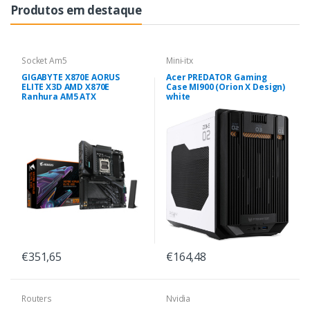
Produtos em destaque
Socket Am5
Mini-itx
GIGABYTE X870E AORUS
Acer PREDATOR Gaming
ELITE X3D AMD X870E
Case MI900 (Orion X Design)
Ranhura AM5 ATX
white
€351,65
€164,48
Routers
Nvidia