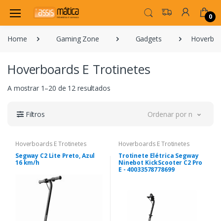
0
Home
Gaming Zone
Gadgets
Hoverboa
Hoverboards E Trotinetes
A mostrar 1–20 de 12 resultados
Filtros
Ordenar por novidade
Hoverboards E Trotinetes
Hoverboards E Trotinetes
Segway C2 Lite Preto, Azul
Trotinete Elétrica Segway
16 km/h
Ninebot KickScooter C2 Pro
E - 40033578778699