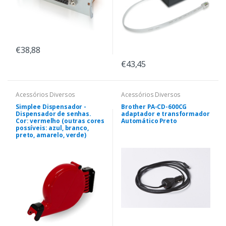
€38,88
€43,45
Acessórios Diversos
Acessórios Diversos
Simplee Dispensador -
Brother PA-CD-600CG
Dispensador de senhas.
adaptador e transformador
Cor: vermelho (outras cores
Automático Preto
possíveis: azul, branco,
preto, amarelo, verde)