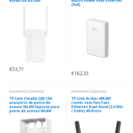
REPEATER AX1800
Mbit/s Power over Ethernet
(PoE)
€53,71
€162,33
Acessórios Diversos
Acessórios Diversos
TP-Link Omada OJB-100
TP-Link Archer MR200
acessório de ponto de
router sem fios Fast
acesso WLAN Suporte para
Ethernet Dual-band (2,4 GHz
ponto de acesso WLAN
/ 5 GHz) 4G Preto