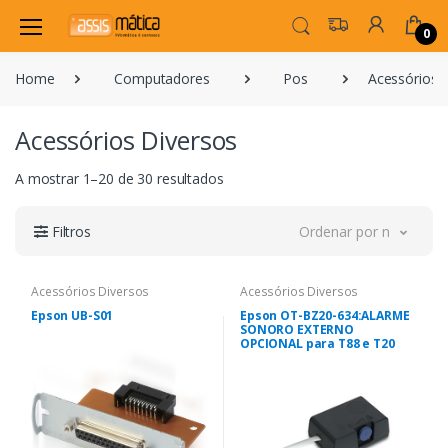
0
Home
Computadores
Pos
Acessórios 
Acessórios Diversos
A mostrar 1–20 de 30 resultados
Filtros
Ordenar por novidade
Acessórios Diversos
Acessórios Diversos
Epson UB-S01
Epson OT-BZ20-634:ALARME
SONORO EXTERNO
OPCIONAL para T88 e T20