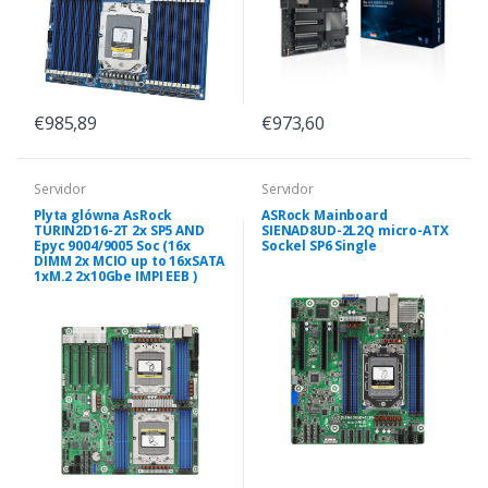
€985,89
€973,60
Servidor
Servidor
Plyta glówna AsRock
ASRock Mainboard
TURIN2D16-2T 2x SP5 AND
SIENAD8UD-2L2Q micro-ATX
Epyc 9004/9005 Soc (16x
Sockel SP6 Single
DIMM 2x MCIO up to 16xSATA
1xM.2 2x10Gbe IMPI EEB )