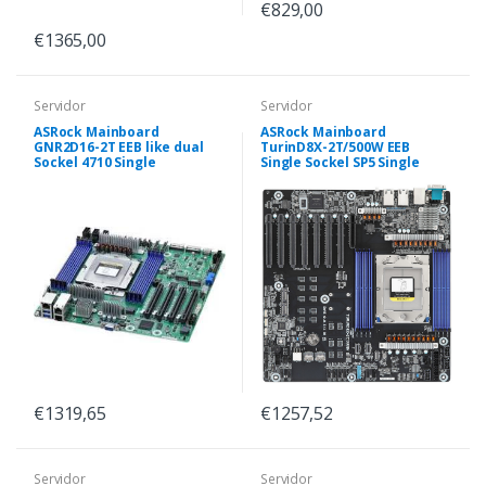
€829,00
€1365,00
Servidor
Servidor
ASRock Mainboard
ASRock Mainboard
GNR2D16-2T EEB like dual
TurinD8X-2T/500W EEB
Sockel 4710 Single
Single Sockel SP5 Single
€1319,65
€1257,52
Servidor
Servidor