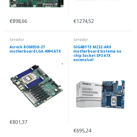
€898,66
€1274,52
Servidor
Servidor
Asrock ROMED8-2T
GIGABYTE MZ32-AR0
motherboard LGA 4094 ATX
motherboard Sistema no
chip Socket SP3 ATX
extensível
€801,37
€695,24