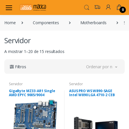
0
Home
Componentes
Motherboards
Se
Servidor
A mostrar 1–20 de 15 resultados
Filtros
Ordenar por novidade
Servidor
Servidor
GigaByte MZ33-AR1 Single
ASUS PRO WS W890-SAGE
AMD EPYC 9005/9004
Intel W890 LGA 4710-2 CEB