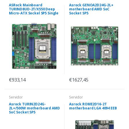
ASRock Mainboard
Asrock GENOA2D24G-2L+
TURIND8UD-2T/X550 Deep
motherboard AMD SoC
Micro-ATX Sockel SP5 Single
Socket SP5
€933,14
€1627,45
Servidor
Servidor
Asrock TURIN2D24G-
Asrock ROME2D16-2T
2L+/500W motherboard AMD
motherboard LGA 4094 EEB
SoC Socket SP5