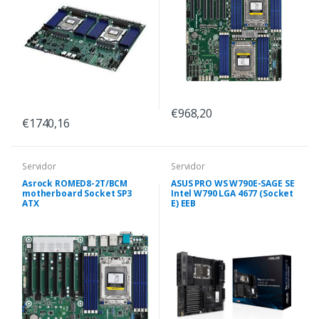
€968,20
€1740,16
Servidor
Servidor
Asrock ROMED8-2T/BCM
ASUS PRO WS W790E-SAGE SE
motherboard Socket SP3
Intel W790 LGA 4677 (Socket
ATX
E) EEB