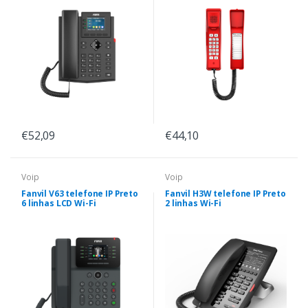
€52,09
€44,10
Voip
Voip
Fanvil V63 telefone IP Preto
Fanvil H3W telefone IP Preto
6 linhas LCD Wi-Fi
2 linhas Wi-Fi