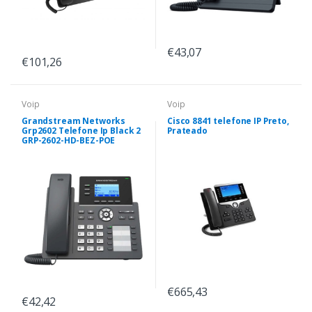
€43,07
€101,26
Voip
Voip
Grandstream Networks
Cisco 8841 telefone IP Preto,
Grp2602 Telefone Ip Black 2
Prateado
GRP-2602-HD-BEZ-POE
€665,43
€42,42