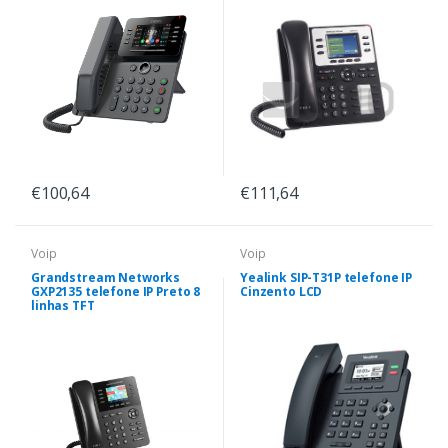
€100,64
€111,64
Voip
Voip
Grandstream Networks
Yealink SIP-T31P telefone IP
GXP2135 telefone IP Preto 8
Cinzento LCD
linhas TFT