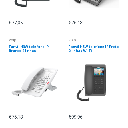
€77,05
€76,18
Voip
Voip
Fanvil H3W telefone IP
Fanvil H5W telefone IP Preto
Branco 2 linhas
2 linhas Wi-Fi
€76,18
€99,96