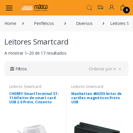
0
Home
Periféricos
Diversos
Leitores Sm
Leitores Smartcard
A mostrar 1–20 de 17 resultados
Filtros
Ordenar por novidade
Leitores Smartcard
Leitores Smartcard
CHERRY SmartTerminal ST-
Manhattan 460255 leitor de
1144 leitor de smart card
cartões magnéticos Preto
USB 2.0 Preto, Cinzento
USB