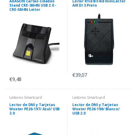
AXAGON cartão cidadão
Leitor Rfid Bit4id miniLector
Stand CRE-SM4N USB 2.0 -
AIR DI 3 Preto
CRE-SM4N Leitor
€39,07
€9,48
Leitores Smartcard
Leitores Smartcard
Lector de DNI y Tarjetas
Lector de DNI y Tarjetas
Woxter PE26-197/ Azul/ USB
Woxter PE26-198/ Blanco/
2.0
USB 2.0