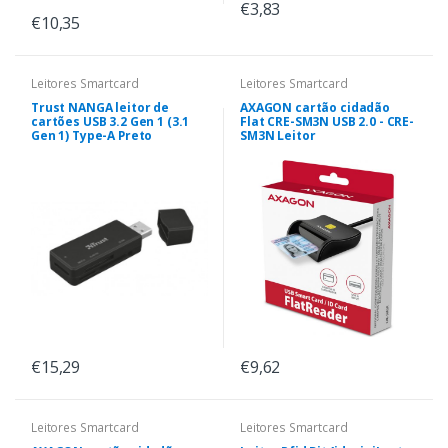
€3,83
€10,35
Leitores Smartcard
Leitores Smartcard
Trust NANGA leitor de
AXAGON cartão cidadão
cartões USB 3.2 Gen 1 (3.1
Flat CRE-SM3N USB 2.0 - CRE-
Gen 1) Type-A Preto
SM3N Leitor
€15,29
€9,62
Leitores Smartcard
Leitores Smartcard