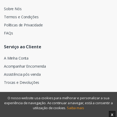
Sobre Nós
Termos e Condições
Políticas de Privacidade
FAQs
Serviço ao Cliente
A Minha Conta
Acompanhar Encomenda
Assistência pós-venda
Trocas e Devoluções
O nosso website usa cookies para melhorar e personalizar a sua
experiência de navegação. Ao continuar a navegar, está a consentir a
©
Assismática
- Todos os direitos reservados
utilização de cookies.
Saiba mais
X