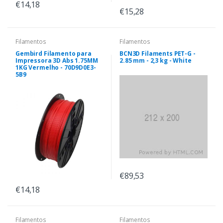
€14,18
€15,28
Filamentos
Filamentos
Gembird Filamento para
BCN3D Filaments PET-G -
Impressora 3D Abs 1.75MM
2.85 mm - 2,3 kg - White
1KG Vermelho - 70D9D0E3-
5B9
€89,53
€14,18
Filamentos
Filamentos