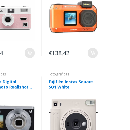
64
€138,42
icas
Fotográficas
 Digital
Fujifilm Instax Square
oto Realishot
SQ1 White
 24MP preta