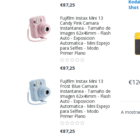
Koda
€87,25
Shot
C300
Fujifilm Instax Mini 13
Candy Pink Camara
Instantanea - Tamaño de
Imagen 62x46mm - Flash
Auto - Exposicion
Automatica - Mini Espejo
para Selfies - Modo
Primer Plano
€87,25
€12
Fujifilm Instax Mini 13
Frost Blue Camara
Instantanea - Tamaño de
Imagen 62x46mm - Flash
Auto - Exposicion
Automatica - Mini Espejo
para Selfies - Modo
A mostrar
Primer Plano
€87,25