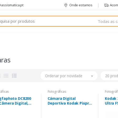
@assismatica.pt
Onde estamos
Acom
Todas as c
ras
Ordenar por novidade
20 prod
áficas
Fotográficas
Fotográf
Agfaphoto DC8200
Cámara Digital
Kodak
Câmera Digital,
Deportiva Kodak Pixpro
Ultra F
o e Cartão SD de
WPZ2/ 16MP/ Zoom
- Vermelho
Óptico 4x/ Blanca