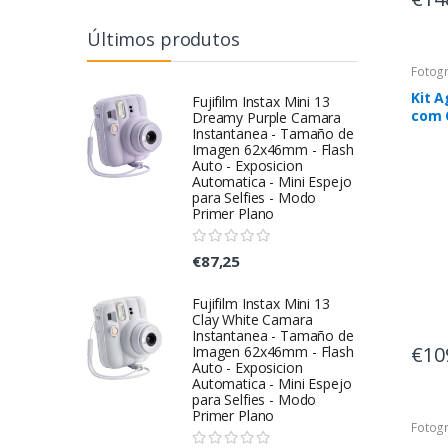
Últimos produtos
Fotogr
Kit 
Fujifilm Instax Mini 13
com 
Dreamy Purple Camara
Instantanea - Tamaño de
Estoj
Imagen 62x46mm - Flash
16 GB
Auto - Exposicion
Automatica - Mini Espejo
para Selfies - Modo
Primer Plano
€87,25
Fujifilm Instax Mini 13
Clay White Camara
Instantanea - Tamaño de
€10
Imagen 62x46mm - Flash
Auto - Exposicion
Automatica - Mini Espejo
para Selfies - Modo
Primer Plano
Fotogr