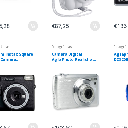
5,28
€87,25
€136
áficas
Fotográficas
Fotográf
ilm Instax Square
Cámara Digital
Agfaph
 Camara
AgfaPhoto Realishot
DC8200
antanea - Tamaño
DC8200/ 18MP/ Plata
+ Estu
magen 62×62mm -
16SD - 
o para Selfies -
sicion Automatica
or Negro
8,57
€108,52
€109