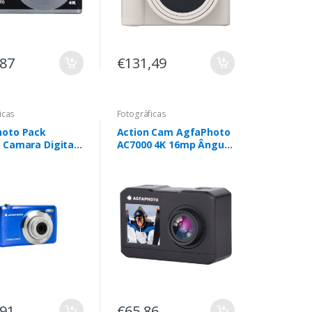
,87
€131,49
icas
Fotográficas
oto Pack
Action Cam AgfaPhoto
 Camara Digital
AC7000 4K 16mp Ângulo
che + Tarjeta
D
Color Azul
,91
€65,86