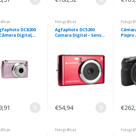
áficas
Fotográficas
Fotográf
Agfaphoto DC8200
Agfaphoto DC5200
Cámara
Câmera Digital,
Camara Digital - Sensor
Pixpro
o e Cartão SD de
CMOS - Zoom Optico 8x
Zoom Ó
 - Rosa
- Color Rojo
Negra
9,91
€54,94
€262
áficas
Fotográficas
Fotográf