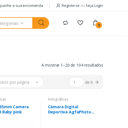
panhe a sua encomenda
Registe-se
ou
faça Login
ategorias
0
A mostrar 1–20 de 104 resultados
utos por página
de 6
icas
Fotográficas
 35mm Camera
Cámara Digital
9 Baby pink
Deportiva AgfaPhoto
Realishot WP9500/
24MP/ Naranja