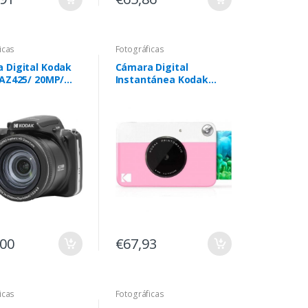
icas
Fotográficas
 Digital Kodak
Cámara Digital
 AZ425/ 20MP/
Instantánea Kodak
ptico 42x/
Printomatic/ 5MP/
Tamaño Foto 2"x3"/
Rosa
,00
€67,93
icas
Fotográficas