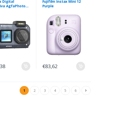
 Digital
Fujifilm Instax Mini 12
iva AgfaPhoto
Purple
hot WP9500/
Negra
,38
€83,62
1
2
3
4
5
6