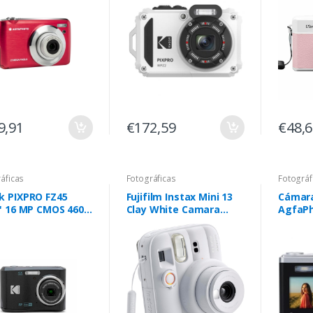
9,91
€172,59
€48,
áficas
Fotográficas
Fotográf
k PIXPRO FZ45
Fujifilm Instax Mini 13
Cámara
3" 16 MP CMOS 4608
Clay White Camara
AgfaPh
6 Pixel ,preta
Instantanea - Tamaño
DC9200
5BK)
de Imagen 62x46mm -
Flash Auto - Exposicion
Automatica - Mini
Espejo para Selfies -
Modo Primer Plano