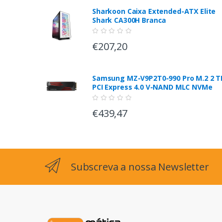
Sharkoon Caixa Extended-ATX Elite
Shark CA300H Branca
€207,20
Samsung MZ-V9P2T0-990 Pro M.2 2 T
PCI Express 4.0 V-NAND MLC NVMe
€439,47
Subscreva a nossa Newsletter