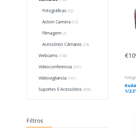
Fotográficas
(52)
Action Camera
(10)
Filmagem
(2)
Acessórios Câmaras
(24)
€10
Webcams
(104)
Videoconferencia
(341)
Videovigilancia
Fotogr
(141)
Koda
Suportes E Acessórios
(800)
1/2.
x 345
(FZ4
Filtros