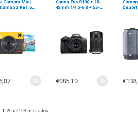
k Camara Mini
Canon Eos R100 + 18-
Cámara
 Combo 3 Retro
45mm f/4.5-6.3 + 55-
Deport
R Yellow
210mm f/5-7.1
Realis
24MP/ 
6,07
€985,19
€138
 1–20 de 104 resultados