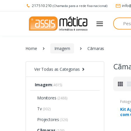
217 510 210
info
(Chamada para a rede fixa nacional)
Pesquisa
Home
Imagem
Cãmaras
Cãma
Ver Todas as Categorias
Imagem
(4615)
Monitores
(2488)
Fotogr
Tv
(302)
Kit 
com 
Projectores
Estoj
(326)
16G 
Cãmaras
(104)