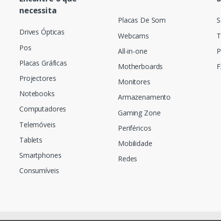
necessita
Placas De Som
S
Drives Ópticas
Webcams
T
Pos
All-in-one
P
Placas Gráficas
Motherboards
F
Projectores
Monitores
Notebooks
Armazenamento
Computadores
Gaming Zone
Telemóveis
Periféricos
Tablets
Mobilidade
Smartphones
Redes
Consumíveis