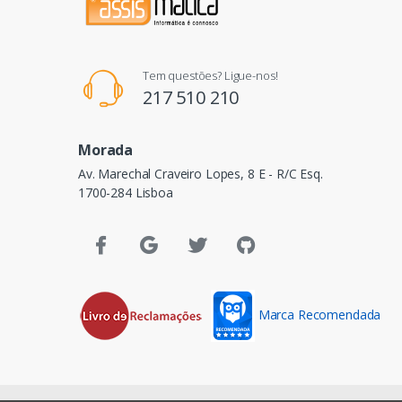
Tem questões? Ligue-nos!
217 510 210
Morada
Av. Marechal Craveiro Lopes, 8 E - R/C Esq.
1700-284 Lisboa
Marca Recomendada