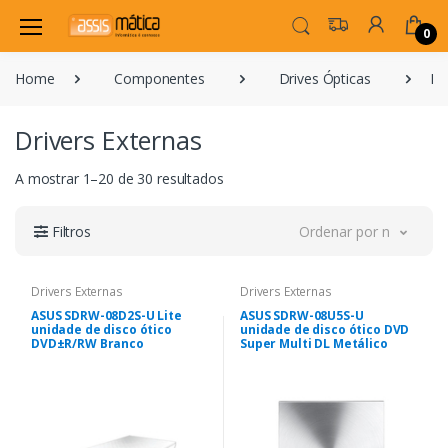
0
Home
Componentes
Drives Ópticas
Dr
Drivers Externas
A mostrar 1–20 de 30 resultados
Filtros
Ordenar por novidade
Drivers Externas
Drivers Externas
ASUS SDRW-08D2S-U Lite
ASUS SDRW-08U5S-U
unidade de disco ótico
unidade de disco ótico DVD
DVD±R/RW Branco
Super Multi DL Metálico