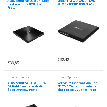
ASUS ZenDrive U9M unidade
VERBATIM GRAVADOR DVD
de disco ótico DVD±RW
SLIM EXTERNO USB BLACK
Preto
€32,42
€39,85
Drivers Externas
Drives Ópticas
ASUS ZenDrive U8M (SDRW-
Verbatim External Slimline
08U8M-U) unidade de disco
CD/DVD Writer unidade de
ótico DVD±RW Preto
disco ótico DVD±RW Preto