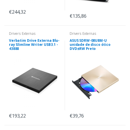
€244,32
€135,86
Drivers Externas
Drivers Externas
Verbatim Drive Externa Blu-
ASUS SDRW-08U8M-U
ray Slimline Writer USB3.1 -
unidade de disco ótico
43888
DVD±RW Preto
€193,22
€39,76