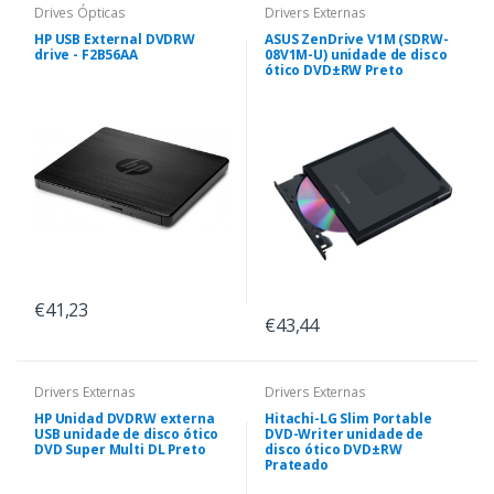
Drives Ópticas
Drivers Externas
HP USB External DVDRW
ASUS ZenDrive V1M (SDRW-
drive - F2B56AA
08V1M-U) unidade de disco
ótico DVD±RW Preto
€41,23
€43,44
Drivers Externas
Drivers Externas
HP Unidad DVDRW externa
Hitachi-LG Slim Portable
USB unidade de disco ótico
DVD-Writer unidade de
DVD Super Multi DL Preto
disco ótico DVD±RW
Prateado