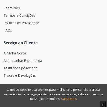
Sobre Nós
Termos e Condições
Políticas de Privacidade
FAQs
Serviço ao Cliente
A Minha Conta
Acompanhar Encomenda
Assistência pós-venda
Trocas e Devoluções
O nosso website usa cookies para melhorar e personalizar a sua
experiência de navegação. Ao continuar a navegar, está a consentir a
©
Assismática
- Todos os direitos reservados
utilização de cookies.
Saiba mais
X