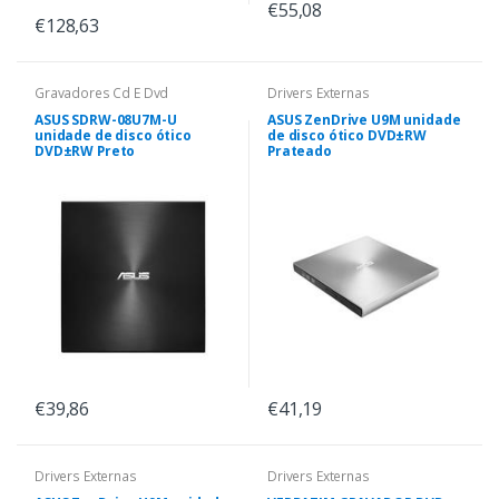
€55,08
€128,63
Gravadores Cd E Dvd
Drivers Externas
ASUS SDRW-08U7M-U
ASUS ZenDrive U9M unidade
unidade de disco ótico
de disco ótico DVD±RW
DVD±RW Preto
Prateado
€39,86
€41,19
Drivers Externas
Drivers Externas