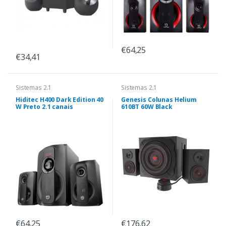
€64,25
€34,41
Sistemas 2.1
Sistemas 2.1
Hiditec H400 Dark Edition 40
Genesis Colunas Helium
W Preto 2.1 canais
610BT 60W Black
€64,25
€176,62