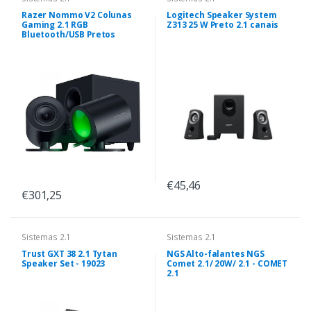
Razer Nommo V2 Colunas
Logitech Speaker System
Gaming 2.1 RGB
Z313 25 W Preto 2.1 canais
Bluetooth/USB Pretos
€45,46
€301,25
Sistemas 2.1
Sistemas 2.1
Trust GXT 38 2.1 Tytan
NGS Alto-falantes NGS
Speaker Set - 19023
Comet 2.1/ 20W/ 2.1 - COMET
2.1