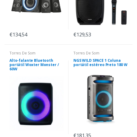
€134,54
€129,53
Torres De Som
Torres De Som
Alto-falante Bluetooth
NGS WILD SPACE 1 Coluna
portátil Woxter Monster /
portátil estéreo Preto 180 W
60W
€181,35