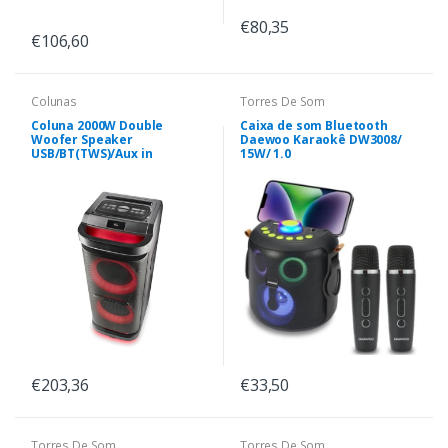
€80,35
€106,60
Colunas
Torres De Som
Coluna 2000W Double
Caixa de som Bluetooth
Woofer Speaker
Daewoo Karaokê DW3008/
USB/BT(TWS)/Aux in
15W/ 1.0
€203,36
€33,50
Torres De Som
Torres De Som