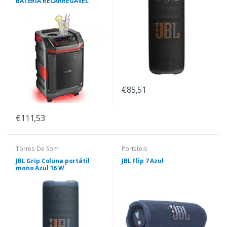
BATERIA RECARREGÁVEL
€85,51
€111,53
Torres De Som
Portateis
JBL Grip Coluna portátil
JBL Flip 7 Azul
mono Azul 16 W