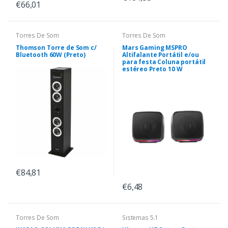
€66,01
Torres De Som
Torres De Som
Thomson Torre de Som c/
Mars Gaming MSPRO
Bluetooth 60W (Preto)
Altifalante Portátil e/ou
para festa Coluna portátil
estéreo Preto 10 W
€84,81
€6,48
Torres De Som
Sistemas 5.1