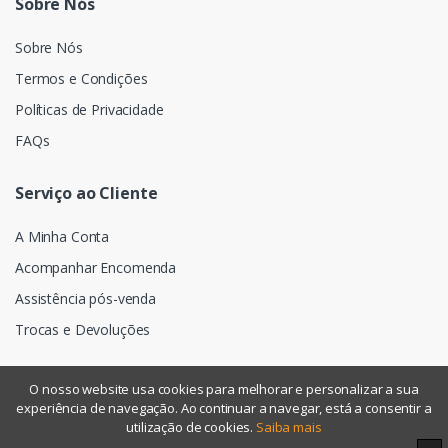
Sobre Nós
Sobre Nós
Termos e Condições
Políticas de Privacidade
FAQs
Serviço ao Cliente
A Minha Conta
Acompanhar Encomenda
Assistência pós-venda
Trocas e Devoluções
O nosso website usa cookies para melhorar e personalizar a sua
experiência de navegação. Ao continuar a navegar, está a consentir a
©
Assismática
- Todos os direitos reservados
utilização de cookies.
Saiba mais