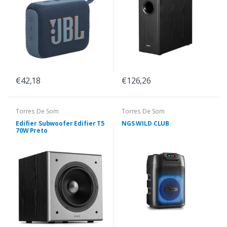
€42,18
€126,26
Torres De Som
Torres De Som
Edifier Subwoofer Edifier T5
NGS WILD CLUB
70W Preto