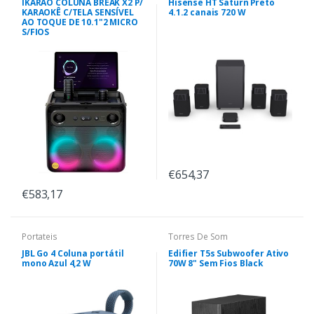
IKARAO COLUNA BREAK X2 P/
Hisense HT Saturn Preto
KARAOKÊ C/TELA SENSÍVEL
4.1.2 canais 720 W
AO TOQUE DE 10.1"2 MICRO
S/FIOS
€654,37
€583,17
Portateis
Torres De Som
JBL Go 4 Coluna portátil
Edifier T5s Subwoofer Ativo
mono Azul 4,2 W
70W 8" Sem Fios Black