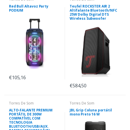
Red Bull Altavoz Party
Teufel ROCKSTER AIR 2
PODIUM
Altifalante Bluetooth/NFC
25W Dolby Digital DTS
Wireless Subwoofer
€105,16
€584,50
Torres De Som
Torres De Som
ALTO-FALANTE PREMIUM
JBL Grip Coluna portátil
PORTÁTIL DE 300W
mono Preto 16 W
COMPATÍVEL COM
TECNOLOGIA
BLUETOOTH/USB/AUX.