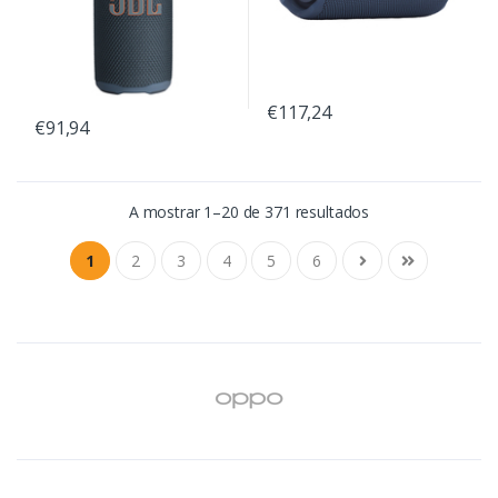
€117,24
€91,94
A mostrar 1–20 de 371 resultados
1
2
3
4
5
6