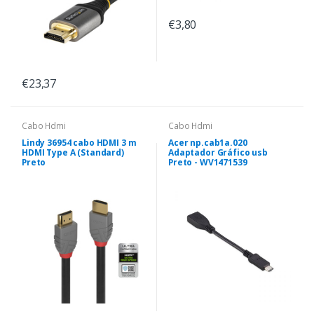
€3,80
€23,37
Cabo Hdmi
Cabo Hdmi
Lindy 36954 cabo HDMI 3 m
Acer np.cab1a.020
HDMI Type A (Standard)
Adaptador Gráfico usb
Preto
Preto - WV1471539