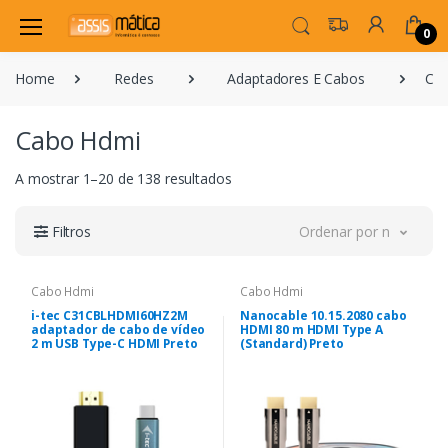
0
Home
Redes
Adaptadores E Cabos
Ca
Cabo Hdmi
A mostrar 1–20 de 138 resultados
Filtros
Ordenar por novidade
Cabo Hdmi
Cabo Hdmi
i-tec C31CBLHDMI60HZ2M
Nanocable 10.15.2080 cabo
adaptador de cabo de vídeo
HDMI 80 m HDMI Type A
2 m USB Type-C HDMI Preto
(Standard) Preto