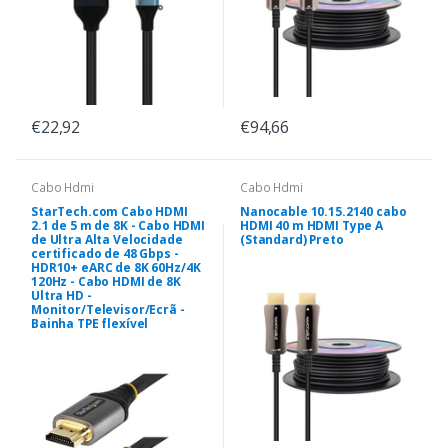
€22,92
€94,66
Cabo Hdmi
Cabo Hdmi
StarTech.com Cabo HDMI
Nanocable 10.15.2140 cabo
2.1 de 5 m de 8K - Cabo HDMI
HDMI 40 m HDMI Type A
de Ultra Alta Velocidade
(Standard) Preto
certificado de 48 Gbps -
HDR10+ eARC de 8K 60Hz/4K
120Hz - Cabo HDMI de 8K
Ultra HD -
Monitor/Televisor/Ecrã -
Bainha TPE flexível