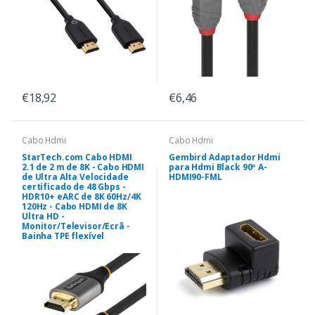
€18,92
€6,46
Cabo Hdmi
Cabo Hdmi
StarTech.com Cabo HDMI
Gembird Adaptador Hdmi
2.1 de 2 m de 8K - Cabo HDMI
para Hdmi Black 90º A-
de Ultra Alta Velocidade
HDMI90-FML
certificado de 48 Gbps -
HDR10+ eARC de 8K 60Hz/4K
120Hz - Cabo HDMI de 8K
Ultra HD -
Monitor/Televisor/Ecrã -
Bainha TPE flexível