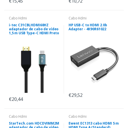
€15,45
€10,72
Cabo Hdmi
Cabo Hdmi
i-tec C31CBLHDMI60HZ
HP USB-C to HDMI 2.0b
adaptador de cabo de vídeo
Adapter - 4X90R61022
1,5 m USB Type-C HDMI Preto
€29,52
€20,44
Cabo Hdmi
Cabo Hdmi
StarTech.com HDCDVIMM2M
Ewent EC1313 cabo HDMI 5 m
adaptador de cabo de vídeo
HDMI Type A (Standard)