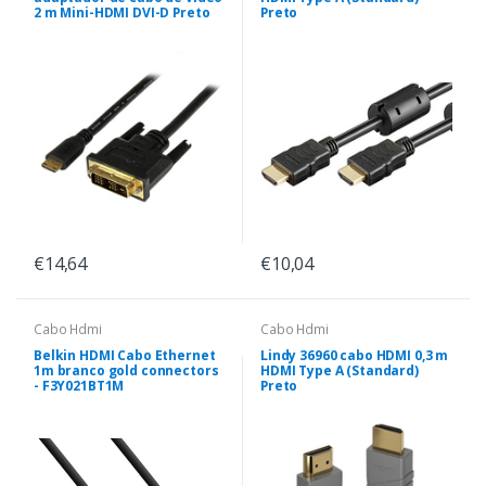
2 m Mini-HDMI DVI-D Preto
Preto
€14,64
€10,04
Cabo Hdmi
Cabo Hdmi
Belkin HDMI Cabo Ethernet
Lindy 36960 cabo HDMI 0,3 m
1m branco gold connectors
HDMI Type A (Standard)
- F3Y021BT1M
Preto