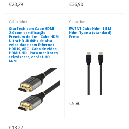
€23,29
€36,90
Cabo Hdmi
Cabo Hdmi
StarTech.com Cabo HDMI
EWENT Cabo Hdmi 1,5 M
2.0 com certificação
Hdmi Type a (standard)
Premium de 1 m - Cabo HDMI
Preto
Ultra HD 4K 60Hz de alta
velocidade com Ethernet -
HDR10, ARC - Cabo de vídeo
HDMI UHD - Para monitores,
televisores, ecrãs UHD -
M/M
€5,86
€13,27