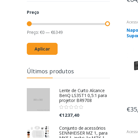
Preço
Acess
Napo
Preço:
€
0
—
€
6349
Supo
Proje
Dist
Aplicar
Últimos produtos
Lente de Curto Alcance
BenQ LS3ST1 0,5:1 para
projetor BR9708
€35
€1237,40
Conjunto de acessórios
Acess
SENNHEISER MZ 1, para
MKE 1, inclui: 1x MZK 1,