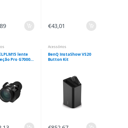
,89
€43,01
ios
Acessórios
ELPLM15 lente
BenQ InstaShow VS20
jeção Pro G7000
Button Kit
000
2,13
€852,67