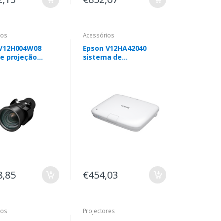
ios
Acessórios
 V12H004W08
Epson V12HA42040
de projeção
sistema de
EB-L1500UH, EB-
apresentação sem fios
H, EB-L1710S, EB-
HDMI PC
 EB-L1750U, EB-
, EB-L1500U, EB-
, EB-L1405U, EB-
, EB-L1200U, EB-
8,85
€454,03
ios
Projectores