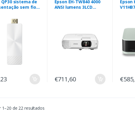
 QP30 sistema de
Epson EH-TW840 4000
Epson
sentação sem fios
ANSI lumens 3LCD
V11HB7
 Dongle
1080p (1920x1080)
Projeto
Branco
normal
lumens
(1920x1
Branco
,23
€711,60
€585
 1–20 de 22 resultados