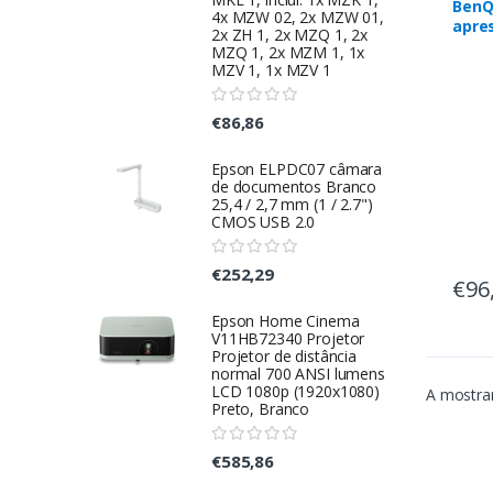
BenQ
4x MZW 02, 2x MZW 01,
apre
2x ZH 1, 2x MZQ 1, 2x
HDMI
MZQ 1, 2x MZM 1, 1x
MZV 1, 1x MZV 1
€86,86
Epson ELPDC07 câmara
de documentos Branco
25,4 / 2,7 mm (1 / 2.7")
CMOS USB 2.0
€252,29
€96
Epson Home Cinema
V11HB72340 Projetor
Projetor de distância
normal 700 ANSI lumens
LCD 1080p (1920x1080)
A mostrar
Preto, Branco
€585,86