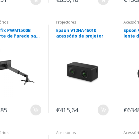
órios
Projectores
Acessór
fix PWM1500B
Epson V12HA46010
Epson
rte de Parede para
acessório de projetor
lente 
ctor Curta-
Epson 
ância
L1505U
L1715S,
L1755U
L1505U
L1300U
L1100U
,85
€415,64
€634
órios
Acessórios
Acessór