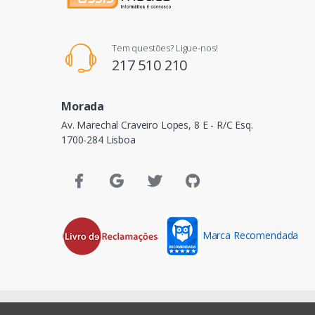
Tem questões? Ligue-nos!
217 510 210
Morada
Av. Marechal Craveiro Lopes, 8 E - R/C Esq.
1700-284 Lisboa
Marca Recomendada
©
Assismática
- Todos os direitos reservados