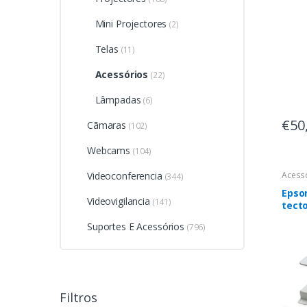
Mini Projectores
(2)
Telas
(11)
Acessórios
(22)
Lâmpadas
(6)
€50
Cãmaras
(102)
Webcams
(104)
Videoconferencia
Acess
(344)
Epso
Videovigilancia
(141)
tecto
Bran
Suportes E Acessórios
(796)
Filtros