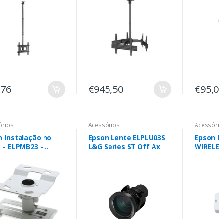
,76
€945,50
€95,
órios
Acessórios
Acessór
n Instalação no
Epson Lente ELPLU03S
Epson
 - ELPMB23 -
L&G Series ST Off Ax
WIREL
co
Adapta