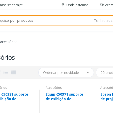
@assismatica.pt
Onde estamos
Acom
Todas as c
Acessórios
órios
Ordenar por novidade
20 prod
órios
Acessórios
Acessór
p 650321 suporte
Equip 650371 suporte
Epson 
ibição de
de exibição de
de pro
ética 177,8 cm
sinalética 165,1 cm
 Preto
(65") Preto