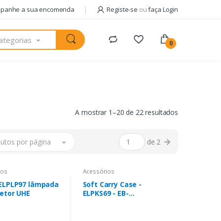
panhe a sua encomenda
Registe-se
ou
faça Login
ategorias
0
A mostrar 1–20 de 22 resultados
utos por página
de 2
ios
Acessórios
ELPLP97 lâmpada
Soft Carry Case -
jetor UHE
ELPKS69 - EB-
x05/x41/x42, EH-TW6
series