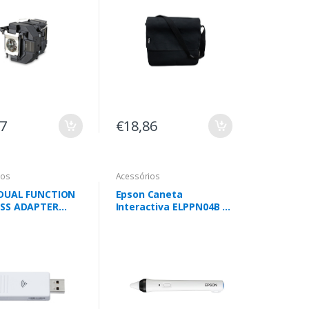
07
€18,86
ios
Acessórios
 DUAL FUNCTION
Epson Caneta
ESS ADAPTER
Interactiva ELPPN04B -
dor Wi-Fi USB
V12H667010