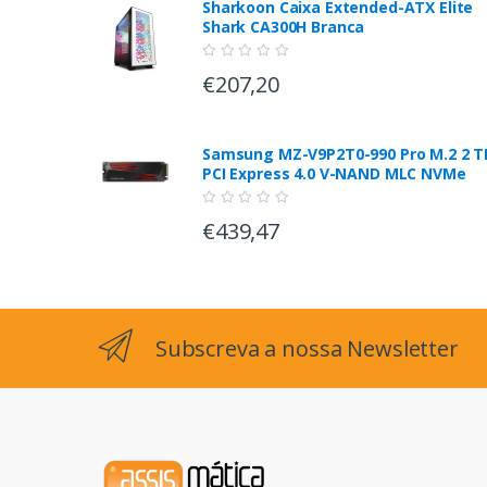
Sharkoon Caixa Extended-ATX Elite
Shark CA300H Branca
€207,20
Samsung MZ-V9P2T0-990 Pro M.2 2 T
PCI Express 4.0 V-NAND MLC NVMe
€439,47
Subscreva a nossa Newsletter