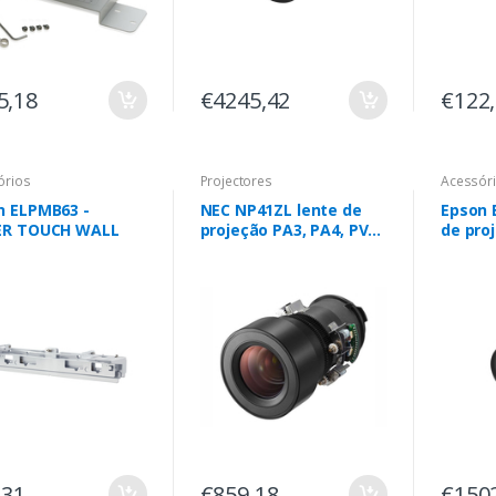
5,18
€4245,42
€122
órios
Projectores
Acessór
n ELPMB63 -
NEC NP41ZL lente de
Epson 
ER TOUCH WALL
projeção PA3, PA4, PV
de pro
series
Pro L1
,31
€859,18
€150