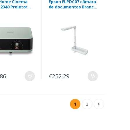
 Home Cinema
Epson ELPDC07 câmara
2340 Projetor
de documentos Branco
r de distância
25,4 / 2,7 mm (1 / 2.7")
 700 ANSI
CMOS USB 2.0
 LCD 1080p
080) Preto,
,86
€252,29
1
2