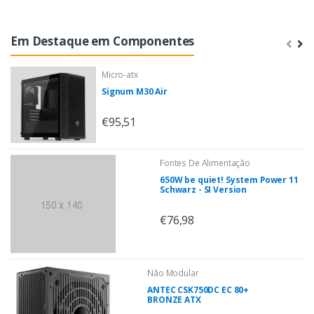
Em Destaque em Componentes
Micro-atx
Signum M30 Air
€95,51
Fontes De Alimentação
650W be quiet! System Power 11
Schwarz - SI Version
€76,98
Não Modular
ANTEC CSK750DC EC 80+
BRONZE ATX