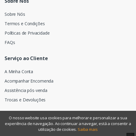
Sobre Nós
Sobre Nós
Termos e Condições
Políticas de Privacidade
FAQs
Serviço ao Cliente
A Minha Conta
Acompanhar Encomenda
Assistência pós-venda
Trocas e Devoluções
O nosso website usa cookies para melhorar e personalizar a sua
experiência de navegação. Ao continuar a navegar, está a consentir a
©
Assismática
- Todos os direitos reservados
utilização de cookies.
Saiba mais