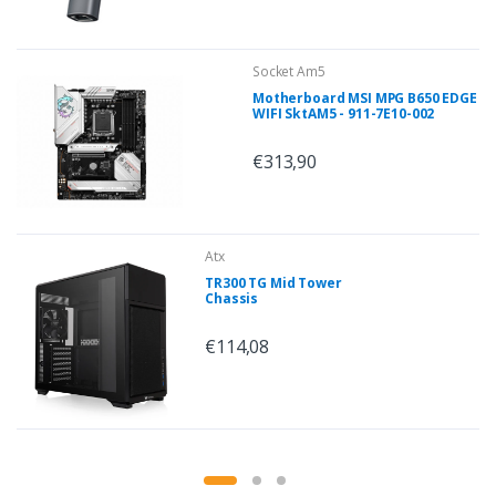
Socket Am5
Motherboard MSI MPG B650 EDGE
WIFI SktAM5 - 911-7E10-002
€313,90
Atx
TR300 TG Mid Tower
Chassis
€114,08