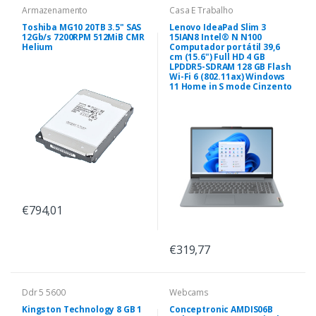
Armazenamento
Casa E Trabalho
Toshiba MG10 20TB 3.5" SAS
Lenovo IdeaPad Slim 3
12Gb/s 7200RPM 512MiB CMR
15IAN8 Intel® N N100
Helium
Computador portátil 39,6
cm (15.6") Full HD 4 GB
LPDDR5-SDRAM 128 GB Flash
Wi-Fi 6 (802.11ax) Windows
11 Home in S mode Cinzento
€794,01
€319,77
Ddr 5 5600
Webcams
Kingston Technology 8 GB 1
Conceptronic AMDIS06B